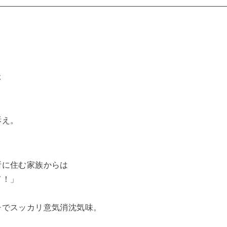
た
訴え。
所に住む家族からは
て！」
チでスッカリ意気消沈気味。