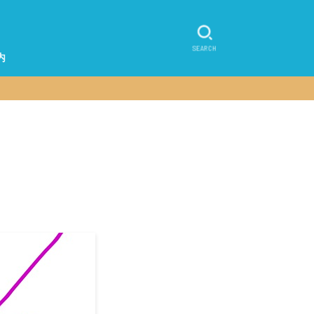
SEARCH
内