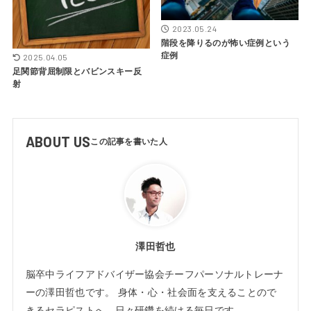
2023.05.24
階段を降りるのが怖い症例という
症例
2025.04.05
足関節背屈制限とバビンスキー反
射
ABOUT US
澤田哲也
脳卒中ライフアドバイザー協会チーフパーソナルトレーナ
ーの澤田哲也です。 身体・心・社会面を支えることので
きるセラピストへ、日々研鑽を続ける毎日です。