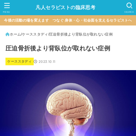
凡人セラピストの臨床思考
MENU
SEARCH
今後の活動の場を変えます つなぐ 身体・心・社会面を支えるセラピストへ
ホーム
ケーススタディ
圧迫骨折後より背臥位が取れない症例
圧迫骨折後より背臥位が取れない症例
2023.10.11
ケーススタディ