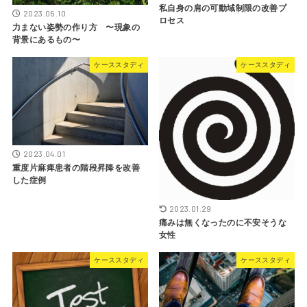
私自身の肩の可動域制限の改善プ
2023.05.10
ロセス
力まない姿勢の作り方 〜現象の
背景にあるもの〜
ケーススタディ
ケーススタディ
2023.04.01
重度片麻痺患者の階段昇降を改善
した症例
2023.01.29
痛みは無くなったのに不安そうな
女性
ケーススタディ
ケーススタディ