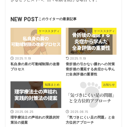
NEW POST
ケーススタディ
ケーススタディ
2025.11.19
2025.11.19
私自身の肩の可動域制限の改善
骨折後の引かない腫れへの対策
プロセス
骨折後の遷延する炎症から学ん
だ全身評価の重要性
知識まとめ
お知らせ
2025.06.25
2025.06.15
理学療法士の声枯れの実践的対
「気づきにくい足の問題」と全
策法の提案
方位的アプローチ