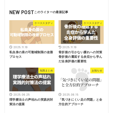
NEW POST
ケーススタディ
ケーススタディ
2025.11.19
2025.11.19
私自身の肩の可動域制限の改善
骨折後の引かない腫れへの対策
プロセス
骨折後の遷延する炎症から学ん
だ全身評価の重要性
知識まとめ
お知らせ
2025.06.25
2025.06.15
理学療法士の声枯れの実践的対
「気づきにくい足の問題」と全
策法の提案
方位的アプローチ