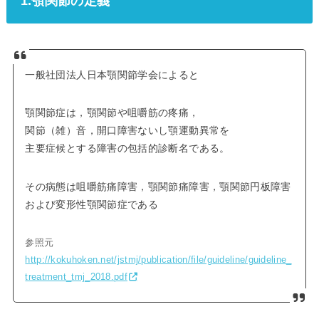
1.顎関節の定義
一般社団法人日本顎関節学会によると
顎関節症は，顎関節や咀嚼筋の疼痛，
関節（雑）音，開口障害ないし顎運動異常を
主要症候とする障害の包括的診断名である。
その病態は咀嚼筋痛障害，顎関節痛障害，顎関節円板障害
および変形性顎関節症である
参照元
http://kokuhoken.net/jstmj/publication/file/guideline/guideline_
treatment_tmj_2018.pdf